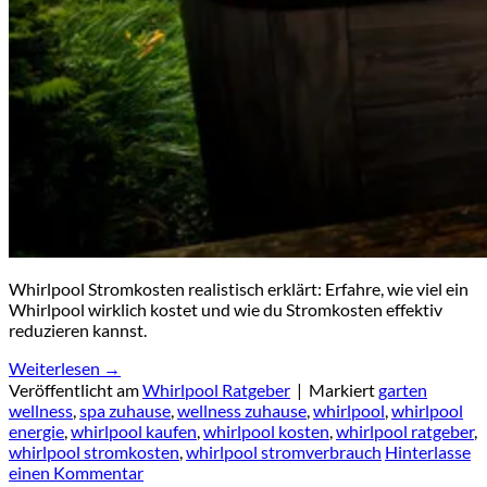
Whirlpool Stromkosten realistisch erklärt: Erfahre, wie viel ein
Whirlpool wirklich kostet und wie du Stromkosten effektiv
reduzieren kannst.
Weiterlesen
→
Veröffentlicht am
Whirlpool Ratgeber
|
Markiert
garten
wellness
,
spa zuhause
,
wellness zuhause
,
whirlpool
,
whirlpool
energie
,
whirlpool kaufen
,
whirlpool kosten
,
whirlpool ratgeber
,
whirlpool stromkosten
,
whirlpool stromverbrauch
Hinterlasse
einen Kommentar