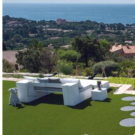
Swim Spas
Beauty & Spa
Living Accessoires
Kontakt
Über uns
Suchen nach:
Warenkorb /
0,00
€
Es befinden sich keine Produkte im Warenkorb.
Suchen nach: