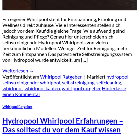
Ein eigener Whirlpool steht für Entspannung, Erholung und
Wellness direkt zuhause. Viele Interessenten stellen sich
jedoch vor dem Kauf die gleiche Frage: Wie aufwendig sind
Reinigung und Pflege? Genau hier unterscheiden sich
selbstreinigende Hydropool Whirlpools von vielen
herkömmlichen Modellen. Weniger Zeit für Reinigung, mehr
Zeit zum Entspannen Das patentierte Selbstreinigungssystem
von Hydropool wurde entwickelt, um […]
Weiterlesen
→
Veröffentlicht am
Whirlpool Ratgeber
|
Markiert
hydropool
,
selbstreinigender whirlpool
,
selbstreinigung
,
selfcleaning
,
whirlpool
,
whirlpool kaufen
,
whirlpool ratgeber
Hinterlasse
einen Kommentar
Whirlpool Ratgeber
Hydropool Whirlpool Erfahrungen –
Das solltest du vor dem Kauf wissen