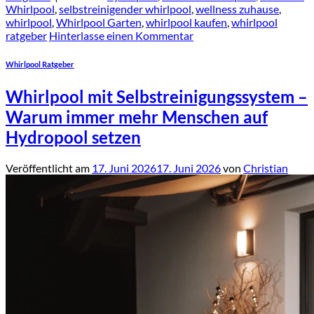
Whirlpool
,
selbstreinigender whirlpool
,
wellness zuhause
,
whirlpool
,
Whirlpool Garten
,
whirlpool kaufen
,
whirlpool
ratgeber
Hinterlasse einen Kommentar
Whirlpool Ratgeber
Whirlpool mit Selbstreinigungssystem –
Warum immer mehr Menschen auf
Hydropool setzen
Veröffentlicht am
17. Juni 2026
17. Juni 2026
von
Christian