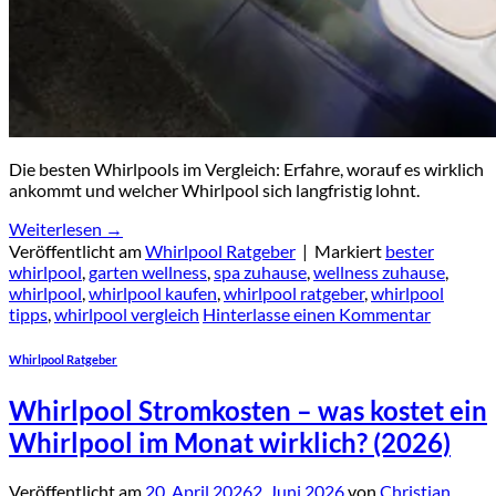
Die besten Whirlpools im Vergleich: Erfahre, worauf es wirklich
ankommt und welcher Whirlpool sich langfristig lohnt.
Weiterlesen
→
Veröffentlicht am
Whirlpool Ratgeber
|
Markiert
bester
whirlpool
,
garten wellness
,
spa zuhause
,
wellness zuhause
,
whirlpool
,
whirlpool kaufen
,
whirlpool ratgeber
,
whirlpool
tipps
,
whirlpool vergleich
Hinterlasse einen Kommentar
Whirlpool Ratgeber
Whirlpool Stromkosten – was kostet ein
Whirlpool im Monat wirklich? (2026)
Veröffentlicht am
20. April 2026
2. Juni 2026
von
Christian