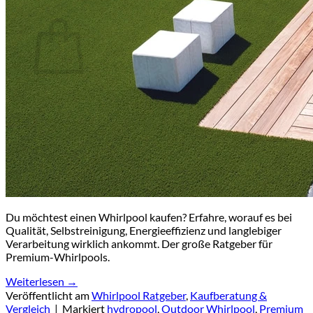
Warenkorb
Es befinden sich keine Produkte im Warenkorb.
🔒
Sichere Zahlung über
Mollie
🛡️ SSL-verschlüsselte Übertragung Ihrer Daten
Du möchtest einen Whirlpool kaufen? Erfahre, worauf es bei
Qualität, Selbstreinigung, Energieeffizienz und langlebiger
Verarbeitung wirklich ankommt. Der große Ratgeber für
Premium-Whirlpools.
Weiterlesen
→
Veröffentlicht am
Whirlpool Ratgeber
,
Kaufberatung &
Vergleich
|
Markiert
hydropool
,
Outdoor Whirlpool
,
Premium