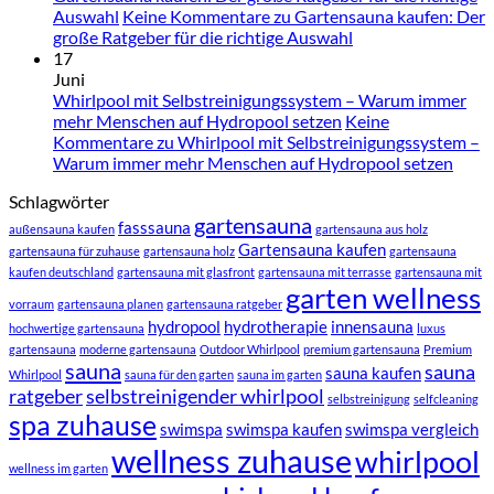
Auswahl
Keine Kommentare
zu Gartensauna kaufen: Der
große Ratgeber für die richtige Auswahl
17
Juni
Whirlpool mit Selbstreinigungssystem – Warum immer
mehr Menschen auf Hydropool setzen
Keine
Kommentare
zu Whirlpool mit Selbstreinigungssystem –
Warum immer mehr Menschen auf Hydropool setzen
Schlagwörter
gartensauna
fasssauna
außensauna kaufen
gartensauna aus holz
Gartensauna kaufen
gartensauna für zuhause
gartensauna holz
gartensauna
kaufen deutschland
gartensauna mit glasfront
gartensauna mit terrasse
gartensauna mit
garten wellness
vorraum
gartensauna planen
gartensauna ratgeber
hydropool
hydrotherapie
innensauna
hochwertige gartensauna
luxus
gartensauna
moderne gartensauna
Outdoor Whirlpool
premium gartensauna
Premium
sauna
sauna
sauna kaufen
Whirlpool
sauna für den garten
sauna im garten
ratgeber
selbstreinigender whirlpool
selbstreinigung
selfcleaning
spa zuhause
swimspa
swimspa kaufen
swimspa vergleich
wellness zuhause
whirlpool
wellness im garten