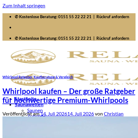
Zum Inhalt springen
✆ Kostenlose Beratung:
0151 55 22 22 21
|
Rückruf anfordern
✆ Kostenlose Beratung:
0151 55 22 22 21
|
Rückruf anfordern
Whirlpool Ratgeber
,
Kaufberatung & Vergleich
Whirlpool kaufen – Der große Ratgeber
für hochwertige Premium-Whirlpools
Startseite
Saunawelten
Saunen
Veröffentlicht am
14. Juli 2026
14. Juli 2026
von
Christian
Zubehör
Whirlpools
Signature SelfCleaning
Serenity