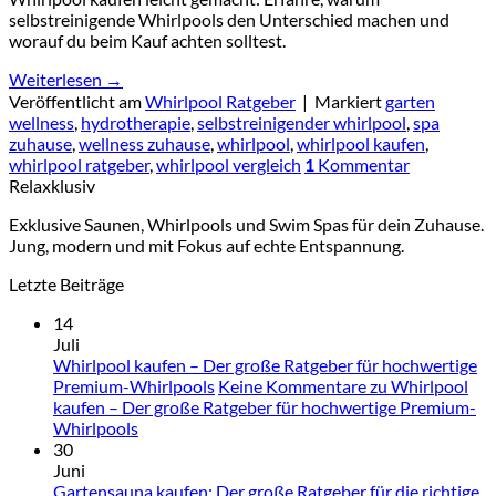
selbstreinigende Whirlpools den Unterschied machen und
worauf du beim Kauf achten solltest.
Weiterlesen
→
Veröffentlicht am
Whirlpool Ratgeber
|
Markiert
garten
wellness
,
hydrotherapie
,
selbstreinigender whirlpool
,
spa
zuhause
,
wellness zuhause
,
whirlpool
,
whirlpool kaufen
,
whirlpool ratgeber
,
whirlpool vergleich
1
Kommentar
Relaxklusiv
Exklusive Saunen, Whirlpools und Swim Spas für dein Zuhause.
Jung, modern und mit Fokus auf echte Entspannung.
Letzte Beiträge
14
Juli
Whirlpool kaufen – Der große Ratgeber für hochwertige
Premium-Whirlpools
Keine Kommentare
zu Whirlpool
kaufen – Der große Ratgeber für hochwertige Premium-
Whirlpools
30
Juni
Gartensauna kaufen: Der große Ratgeber für die richtige