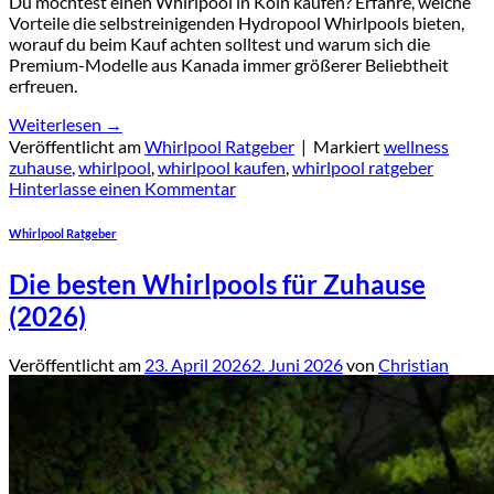
Du möchtest einen Whirlpool in Köln kaufen? Erfahre, welche
Vorteile die selbstreinigenden Hydropool Whirlpools bieten,
worauf du beim Kauf achten solltest und warum sich die
Premium-Modelle aus Kanada immer größerer Beliebtheit
erfreuen.
Weiterlesen
→
Veröffentlicht am
Whirlpool Ratgeber
|
Markiert
wellness
zuhause
,
whirlpool
,
whirlpool kaufen
,
whirlpool ratgeber
Hinterlasse einen Kommentar
Whirlpool Ratgeber
Die besten Whirlpools für Zuhause
(2026)
Veröffentlicht am
23. April 2026
2. Juni 2026
von
Christian