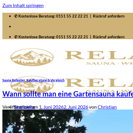
Zum Inhalt springen
✆ Kostenlose Beratung:
0151 55 22 22 21
|
Rückruf anfordern
✆ Kostenlose Beratung:
0151 55 22 22 21
|
Rückruf anfordern
Sauna Ratgeber
,
Kaufberatung & Vergleich
Wann sollte man eine Gartensauna kaufe
Veröffentlicht am
1. Juni 2026
2. Juni 2026
von
Christian
Startseite
Saunawelten
Saunen
Zubehör
Whirlpools