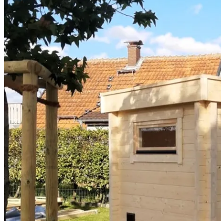
Signature SelfCleaning
Serenity
Swim Spas
Beauty & Spa
Living Accessoires
Kontakt
Über uns
Suchen nach:
Warenkorb /
0,00
€
Es befinden sich keine Produkte im Warenkorb.
Suchen nach: