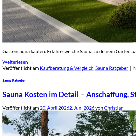
Gartensauna kaufen: Erfahre, welche Sauna zu deinem Garten passt
Weiterlesen
→
Veröffentlicht am
Kaufberatung & Vergleich
,
Sauna Ratgeber
|
M
Sauna Ratgeber
Sauna Kosten im Detail – Anschaffung, S
Veröffentlicht am
20. April 2026
2. Juni 2026
von
Christian