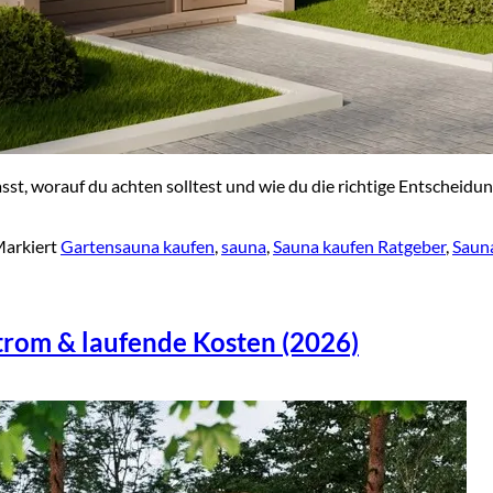
, worauf du achten solltest und wie du die richtige Entscheidung 
arkiert
Gartensauna kaufen
,
sauna
,
Sauna kaufen Ratgeber
,
Sauna
trom & laufende Kosten (2026)