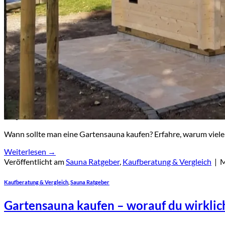
Warenkorb
Es befinden sich keine Produkte im Warenkorb.
🔒
Sichere Zahlung über
Mollie
🛡️ SSL-verschlüsselte Übertragung Ihrer Daten
Wann sollte man eine Gartensauna kaufen? Erfahre, warum viele 
Weiterlesen
→
Veröffentlicht am
Sauna Ratgeber
,
Kaufberatung & Vergleich
|
M
Kaufberatung & Vergleich
,
Sauna Ratgeber
Gartensauna kaufen – worauf du wirklich 