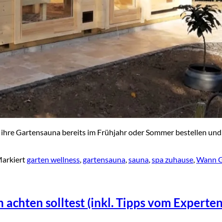
ihre Gartensauna bereits im Frühjahr oder Sommer bestellen und 
arkiert
garten wellness
,
gartensauna
,
sauna
,
spa zuhause
,
Wann G
achten solltest (inkl. Tipps vom Experten