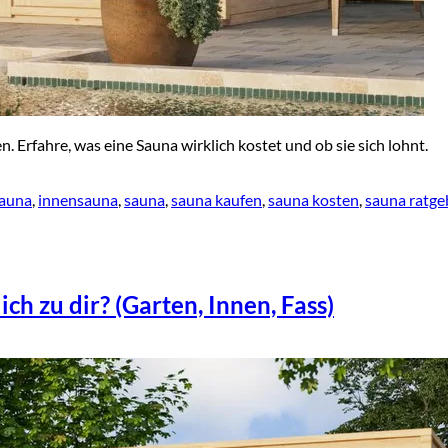
 Erfahre, was eine Sauna wirklich kostet und ob sie sich lohnt.
sauna
,
innensauna
,
sauna
,
sauna kaufen
,
sauna kosten
,
sauna ratge
ch zu dir? (Garten, Innen, Fass)