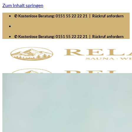
Zum Inhalt springen
✆ Kostenlose Beratung:
0151 55 22 22 21
|
Rückruf anfordern
✆ Kostenlose Beratung:
0151 55 22 22 21
|
Rückruf anfordern
Startseite
Saunawelten
Saunen
Zubehör
Whirlpools
Signature SelfCleaning
Serenity