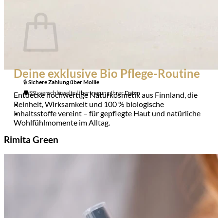
Warenkorb
Es befinden sich keine Produkte im Warenkorb.
Deine exklusive Bio Pflege-Routine
🔒
Sichere Zahlung über
Mollie
🛡️ SSL-verschlüsselte Übertragung Ihrer Daten
Entdecke hochwertige Naturkosmetik aus Finnland, die
Reinheit, Wirksamkeit und 100 % biologische
Inhaltsstoffe vereint – für gepflegte Haut und natürliche
Wohlfühlmomente im Alltag.
Rimita Green