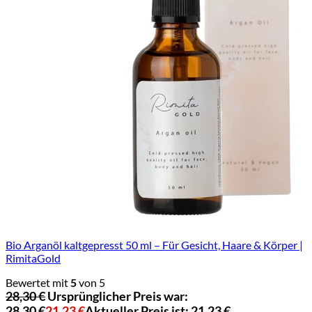
Bio Arganöl kaltgepresst 50 ml – Für Gesicht, Haare & Körper |
RimitaGold
Bewertet mit
5
von 5
28,30
€
Ursprünglicher Preis war:
28,30 €
21,23
€
Aktueller Preis ist: 21,23 €.