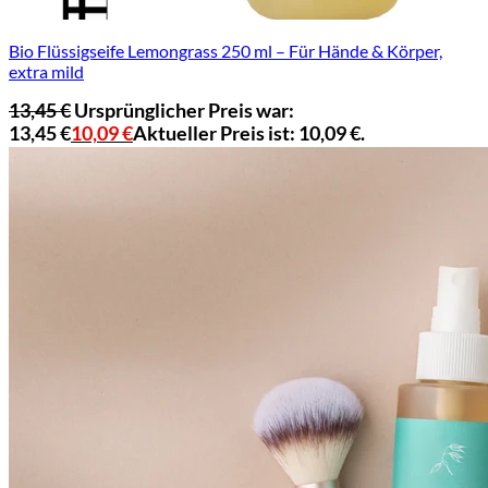
Bio Flüssigseife Lemongrass 250 ml – Für Hände & Körper,
extra mild
13,45
€
Ursprünglicher Preis war:
13,45 €
10,09
€
Aktueller Preis ist: 10,09 €.