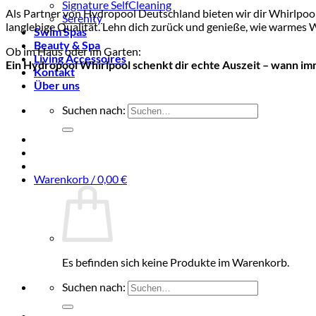
Signature SelfCleaning
Als Partner von Hydropool Deutschland bieten wir dir Whirlpool
Serenity
langlebige Qualität. Lehn dich zurück und genieße, wie warmes
Swim Spas
Beauty & Spa
Ob im Haus oder im Garten:
Living Accessoires
Ein Hydropool Whirlpool schenkt dir echte Auszeit – wann imm
Kontakt
Über uns
Suchen nach:
Warenkorb /
0,00
€
Es befinden sich keine Produkte im Warenkorb.
Suchen nach: