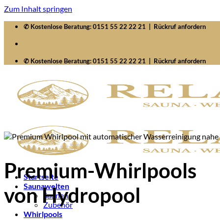
Zum Inhalt springen
✆ Kostenlose Beratung:
0151 55 22 22 21
|
Rückruf anfordern
✆ Kostenlose Beratung:
0151 55 22 22 21
|
Rückruf anfordern
Premium-Whirlpools
Startseite
Saunawelten
von Hydropool
Saunen
Zubehör
Whirlpools