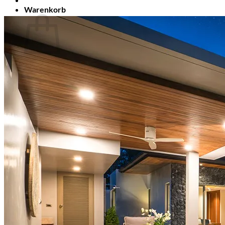
Warenkorb
Es befinden sich keine Produkte im Warenkorb.
🔒
Sichere Zahlung über
Mollie
🛡️ SSL-verschlüsselte Übertragung Ihrer Daten