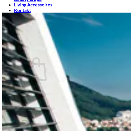
Living Accessoires
Kontakt
Über uns
Suchen
nach:
Warenkorb /
0,00
€
Es befinden sich keine Produkte im Warenkorb.
Suchen
nach:
Warenkorb