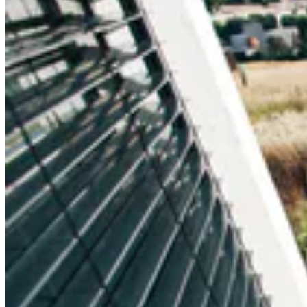
Es befinden sich keine Produkte im Warenkorb.
🔒
Sichere Zahlung über
Mollie
🛡️ SSL-verschlüsselte Übertragung Ihrer Daten