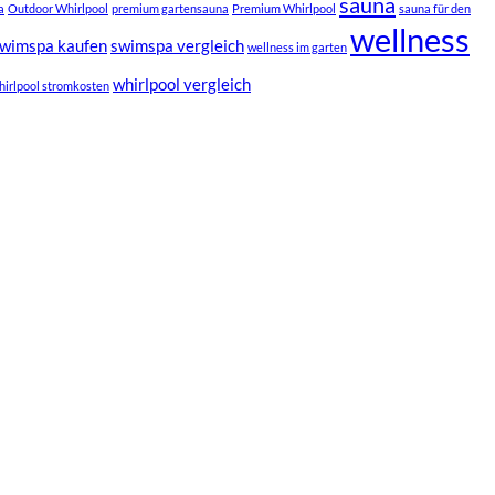
sauna
a
Outdoor Whirlpool
premium gartensauna
Premium Whirlpool
sauna für den
wellness
wimspa kaufen
swimspa vergleich
wellness im garten
whirlpool vergleich
hirlpool stromkosten