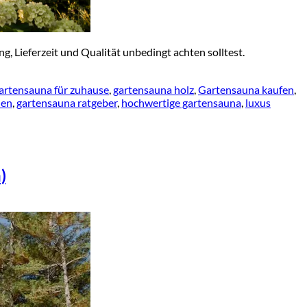
 Lieferzeit und Qualität unbedingt achten solltest.
artensauna für zuhause
,
gartensauna holz
,
Gartensauna kaufen
,
nen
,
gartensauna ratgeber
,
hochwertige gartensauna
,
luxus
)