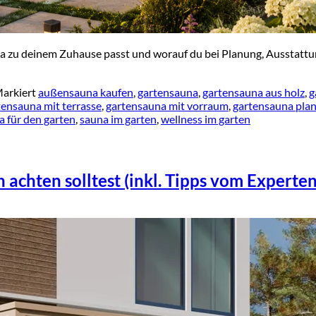
 zu deinem Zuhause passt und worauf du bei Planung, Ausstattung,
arkiert
außensauna kaufen
,
gartensauna
,
gartensauna aus holz
,
g
tensauna mit terrasse
,
gartensauna mit vorraum
,
gartensauna pla
a für den garten
,
sauna im garten
,
wellness im garten
achten solltest (inkl. Tipps vom Experten