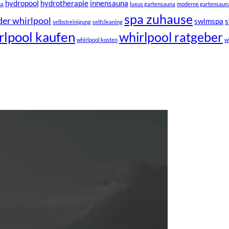
hydropool
hydrotherapie
innensauna
na
luxus gartensauna
moderne gartensaun
spa zuhause
der whirlpool
swimspa
s
selbstreinigung
selfcleaning
rlpool kaufen
whirlpool ratgeber
whirlpool kosten
w