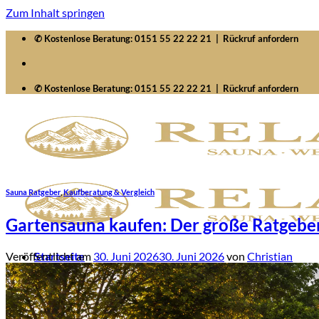
Zum Inhalt springen
✆ Kostenlose Beratung:
0151 55 22 22 21
|
Rückruf anfordern
✆ Kostenlose Beratung:
0151 55 22 22 21
|
Rückruf anfordern
Sauna Ratgeber
,
Kaufberatung & Vergleich
Gartensauna kaufen: Der große Ratgeber 
Veröffentlicht am
30. Juni 2026
30. Juni 2026
von
Christian
Startseite
Saunawelten
Saunen
Zubehör
Whirlpools