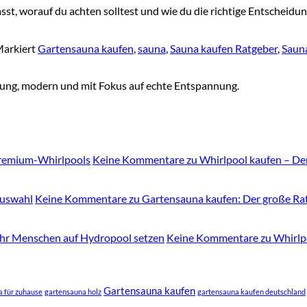
, worauf du achten solltest und wie du die richtige Entscheidung 
arkiert
Gartensauna kaufen
,
sauna
,
Sauna kaufen Ratgeber
,
Sauna
Jung, modern und mit Fokus auf echte Entspannung.
Premium-Whirlpools
Keine Kommentare
zu Whirlpool kaufen – De
Auswahl
Keine Kommentare
zu Gartensauna kaufen: Der große Rat
hr Menschen auf Hydropool setzen
Keine Kommentare
zu Whirlp
Gartensauna kaufen
 für zuhause
gartensauna holz
gartensauna kaufen deutschland