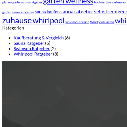
garten wellness
planen
gartensauna ratgeber
hochwertige gartensau
sauna ratgeber
selbstreinigen
sauna kaufen
garten
sauna im garten
zuhause
whirlpool
whi
whirlpool energie
Whirlpool Garten
Kategorien
Kaufberatung & Vergleich
(6)
Sauna Ratgeber
(5)
Swimspa Ratgeber
(2)
Whirlpool Ratgeber
(8)