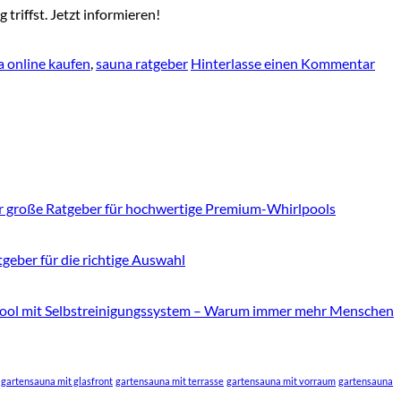
triffst. Jetzt informieren!
 online kaufen
,
sauna ratgeber
Hinterlasse einen Kommentar
r große Ratgeber für hochwertige Premium-Whirlpools
geber für die richtige Auswahl
ool mit Selbstreinigungssystem – Warum immer mehr Menschen
gartensauna mit glasfront
gartensauna mit terrasse
gartensauna mit vorraum
gartensauna