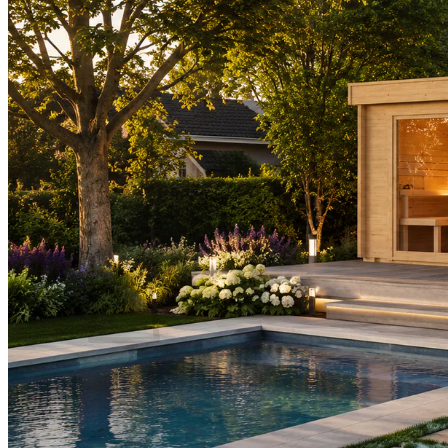
Signature SelfCleaning
Serenity
Swim Spas
Beauty & Spa
Living Accessoires
Kontakt
Über uns
Suchen nach:
Warenkorb /
0,00
€
Es befinden sich keine Produkte im Warenkorb.
Suchen nach: