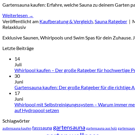
Gartensauna kaufen: Erfahre, welche Sauna zu deinem Garten passt
Weiterlesen
→
Veröffentlicht am
Kaufberatung & Vergleich
,
Sauna Ratgeber
|
M
Relaxklusiv
Exklusive Saunen, Whirlpools und Swim Spas für dein Zuhause. 
Letzte Beiträge
14
Juli
Whirlpool kaufen – Der große Ratgeber für hochwertige 
30
Juni
Gartensauna kaufen: Der große Ratgeber für die richtige 
17
Juni
Whirlpool mit Selbstreinigungssystem – Warum immer me
auf Hydropool setzen
Schlagwörter
gartensauna
fasssauna
außensauna kaufen
gartensauna aus holz
gartensauna