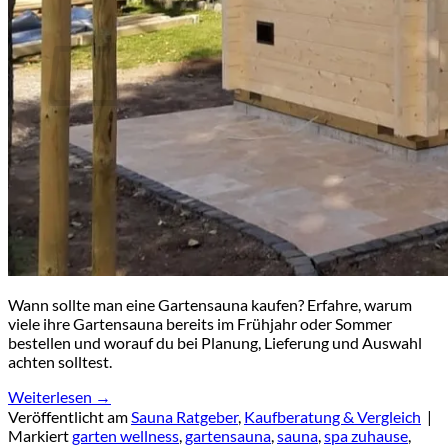
Warenkorb
Es befinden sich keine Produkte im Warenkorb.
🔒
Sichere Zahlung über
Mollie
🛡️ SSL-verschlüsselte Übertragung Ihrer Daten
Wann sollte man eine Gartensauna kaufen? Erfahre, warum
viele ihre Gartensauna bereits im Frühjahr oder Sommer
bestellen und worauf du bei Planung, Lieferung und Auswahl
achten solltest.
Weiterlesen
→
Veröffentlicht am
Sauna Ratgeber
,
Kaufberatung & Vergleich
|
Markiert
garten wellness
,
gartensauna
,
sauna
,
spa zuhause
,