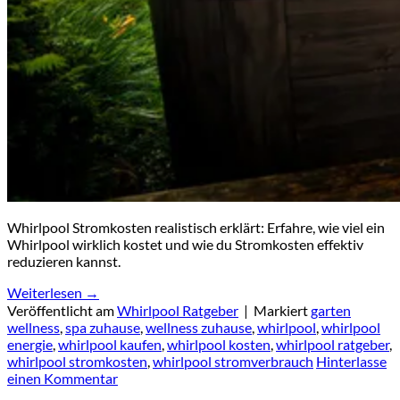
Whirlpool Stromkosten realistisch erklärt: Erfahre, wie viel ein
Whirlpool wirklich kostet und wie du Stromkosten effektiv
reduzieren kannst.
Weiterlesen
→
Veröffentlicht am
Whirlpool Ratgeber
|
Markiert
garten
wellness
,
spa zuhause
,
wellness zuhause
,
whirlpool
,
whirlpool
energie
,
whirlpool kaufen
,
whirlpool kosten
,
whirlpool ratgeber
,
whirlpool stromkosten
,
whirlpool stromverbrauch
Hinterlasse
einen Kommentar