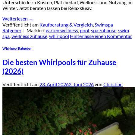
Unterschiede zu Kosten, Platzbedarf, Wellness und Nutzung im
Winter. Jetzt beraten lassen bei Relaxklusiv.
Weiterlesen
→
Veröffentlicht am
Kaufberatung & Vergleich
,
Swimspa
Ratgeber
|
Markiert
garten wellness
,
pool
,
spa zuhause
,
swim
spa
,
wellness zuhause
,
whirlpool
Hinterlasse einen Kommentar
Whirlpool Ratgeber
Die besten Whirlpools für Zuhause
(2026)
Veröffentlicht am
23. April 2026
2. Juni 2026
von
Christian