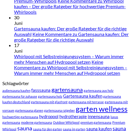
Premium-Whirlpools
Keine Kommentare
zu Whirlpool
kaufen – Der große Ratgeber für hochwertige Premium-
Whirlpools
30
Juni
Gartensauna kaufen: Der große Ratgeber für die richtige
Auswahl
Keine Kommentare
zu Gartensauna kaufen: Der
große Ratgeber für die richtige Auswahl
17
Juni
Whirlpool mit Selbstreinigungssystem – Warum immer
mehr Menschen auf Hydropool setzen
Keine
Kommentare
zu Whirlpool mit Selbstreinigungssystem –
Warum immer mehr Menschen auf Hydropool setzen
Schlagwörter
gartensauna
fasssauna
außensauna kaufen
gartensauna aus holz
Gartensauna kaufen
gartensauna für zuhause
gartensauna holz
gartensauna
kaufen deutschland
gartensauna mit glasfront
gartensauna mit terrasse
gartensauna mit
garten wellness
vorraum
gartensauna planen
gartensauna ratgeber
hydropool
hydrotherapie
innensauna
hochwertige gartensauna
luxus
gartensauna
moderne gartensauna
Outdoor Whirlpool
premium gartensauna
Premium
sauna
sauna
sauna kaufen
Whirlpool
sauna für den garten
sauna im garten