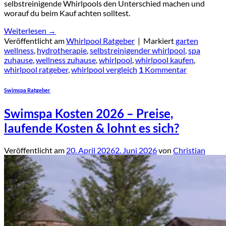
selbstreinigende Whirlpools den Unterschied machen und
worauf du beim Kauf achten solltest.
Weiterlesen
→
Veröffentlicht am
Whirlpool Ratgeber
|
Markiert
garten
wellness
,
hydrotherapie
,
selbstreinigender whirlpool
,
spa
zuhause
,
wellness zuhause
,
whirlpool
,
whirlpool kaufen
,
whirlpool ratgeber
,
whirlpool vergleich
1
Kommentar
Swimspa Ratgeber
Swimspa Kosten 2026 – Preise,
laufende Kosten & lohnt es sich?
Veröffentlicht am
20. April 2026
2. Juni 2026
von
Christian