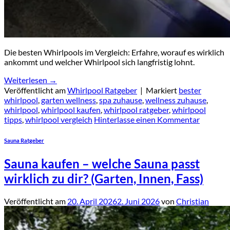
Die besten Whirlpools im Vergleich: Erfahre, worauf es wirklich
ankommt und welcher Whirlpool sich langfristig lohnt.
Weiterlesen
→
Veröffentlicht am
Whirlpool Ratgeber
|
Markiert
bester
whirlpool
,
garten wellness
,
spa zuhause
,
wellness zuhause
,
whirlpool
,
whirlpool kaufen
,
whirlpool ratgeber
,
whirlpool
tipps
,
whirlpool vergleich
Hinterlasse einen Kommentar
Sauna Ratgeber
Sauna kaufen – welche Sauna passt
wirklich zu dir? (Garten, Innen, Fass)
Veröffentlicht am
20. April 2026
2. Juni 2026
von
Christian