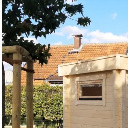
Swim Spas
Beauty & Spa
Living Accessoires
Kontakt
Über uns
Suchen nach:
Warenkorb /
0,00
€
Es befinden sich keine Produkte im Warenkorb.
Suchen nach: