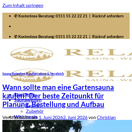
Zum Inhalt springen
✆ Kostenlose Beratung:
0151 55 22 22 21
|
Rückruf anfordern
✆ Kostenlose Beratung:
0151 55 22 22 21
|
Rückruf anfordern
Sauna Ratgeber
,
Kaufberatung & Vergleich
Wann sollte man eine Gartensauna
kaufen? Der beste Zeitpunkt für
Startseite
Saunawelten
Planung, Bestellung und Aufbau
Saunen
Zubehör
Whirlpools
Veröffentlicht am
1. Juni 2026
2. Juni 2026
von
Christian
Signature SelfCleaning
Serenity