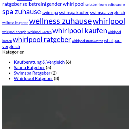
ratgeber
selbstreinigender whirlpool
selbstreinigung
selfcleaning
spa zuhause
swimspa
swimspa kaufen
swimspa vergleich
wellness zuhause
whirlpool
wellness im garten
whirlpool kaufen
whirlpool energie
Whirlpool Garten
whirlpool
whirlpool ratgeber
whirlpool
kosten
whirlpool stromkosten
vergleich
Kategorien
Kaufberatung & Vergleich
(6)
Sauna Ratgeber
(5)
Swimspa Ratgeber
(2)
Whirlpool Ratgeber
(8)