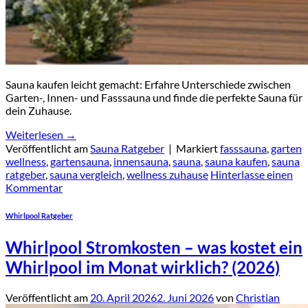
Sauna kaufen leicht gemacht: Erfahre Unterschiede zwischen
Garten-, Innen- und Fasssauna und finde die perfekte Sauna für
dein Zuhause.
Weiterlesen
→
Veröffentlicht am
Sauna Ratgeber
|
Markiert
fasssauna
,
garten
wellness
,
gartensauna
,
innensauna
,
sauna
,
sauna kaufen
,
sauna
ratgeber
,
sauna vergleich
,
wellness zuhause
Hinterlasse einen
Kommentar
Whirlpool Ratgeber
Whirlpool Stromkosten – was kostet ein
Whirlpool im Monat wirklich? (2026)
Veröffentlicht am
20. April 2026
2. Juni 2026
von
Christian