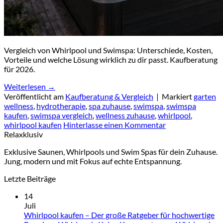
Vergleich von Whirlpool und Swimspa: Unterschiede, Kosten,
Vorteile und welche Lösung wirklich zu dir passt. Kaufberatung
für 2026.
Weiterlesen
→
Veröffentlicht am
Kaufberatung & Vergleich
|
Markiert
garten
wellness
,
hydrotherapie
,
spa zuhause
,
swimspa
,
swimspa
kaufen
,
swimspa vergleich
,
wellness zuhause
,
whirlpool
,
whirlpool kaufen
Hinterlasse einen Kommentar
Relaxklusiv
Exklusive Saunen, Whirlpools und Swim Spas für dein Zuhause.
Jung, modern und mit Fokus auf echte Entspannung.
Letzte Beiträge
14
Juli
Whirlpool kaufen – Der große Ratgeber für hochwertige