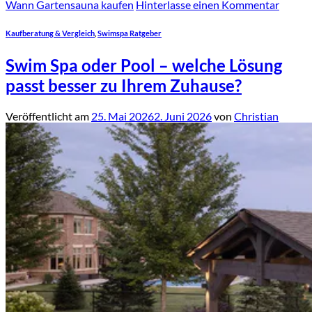
Wann Gartensauna kaufen
Hinterlasse einen Kommentar
Kaufberatung & Vergleich
,
Swimspa Ratgeber
Swim Spa oder Pool – welche Lösung
passt besser zu Ihrem Zuhause?
Veröffentlicht am
25. Mai 2026
2. Juni 2026
von
Christian