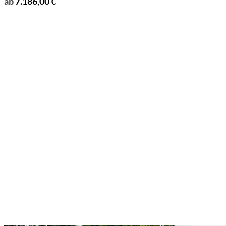
ab
7.186,00
€