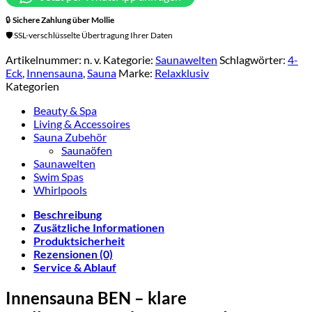
🔒
Sichere Zahlung über
Mollie
🛡️ SSL-verschlüsselte Übertragung Ihrer Daten
Artikelnummer:
n. v.
Kategorie:
Saunawelten
Schlagwörter:
4-
Eck
,
Innensauna
,
Sauna
Marke:
Relaxklusiv
Kategorien
Beauty & Spa
Living & Accessoires
Sauna Zubehör
Saunaöfen
Saunawelten
Swim Spas
Whirlpools
Beschreibung
Zusätzliche Informationen
Produktsicherheit
Rezensionen (0)
Service & Ablauf
Innensauna BEN – klare