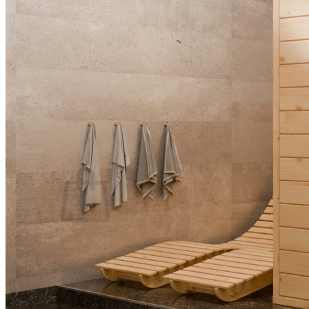
Swim Spas
Beauty & Spa
Living Accessoires
Kontakt
Über uns
Suchen nach:
Warenkorb /
0,00
€
Es befinden sich keine Produkte im Warenkorb.
Suchen nach: