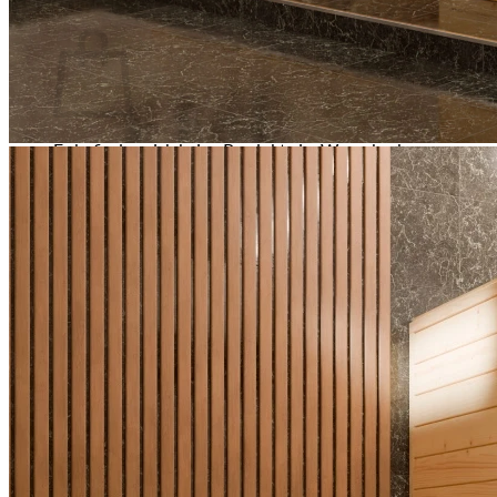
Warenkorb
Es befinden sich keine Produkte im Warenkorb.
🔒
Sichere Zahlung über
Mollie
🛡️ SSL-verschlüsselte Übertragung Ihrer Daten