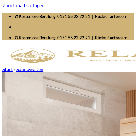
Zum Inhalt springen
✆ Kostenlose Beratung:
0151 55 22 22 21
|
Rückruf anfordern
✆ Kostenlose Beratung:
0151 55 22 22 21
|
Rückruf anfordern
Start
/
Saunawelten
Startseite
Saunawelten
Saunen
Zubehör
Whirlpools
Signature SelfCleaning
Serenity