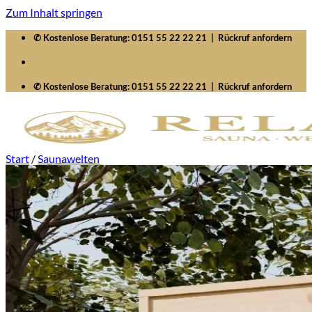
Zum Inhalt springen
✆ Kostenlose Beratung:
0151 55 22 22 21
|
Rückruf anfordern
✆ Kostenlose Beratung:
0151 55 22 22 21
|
Rückruf anfordern
Start
/
Saunawelten
Startseite
Saunawelten
Saunen
Zubehör
Whirlpools
Signature SelfCleaning
Serenity