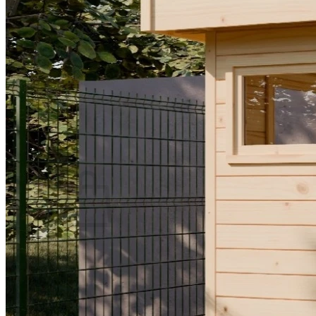
Swim Spas
Beauty & Spa
Living Accessoires
Kontakt
Über uns
Suchen nach:
Warenkorb /
0,00
€
Es befinden sich keine Produkte im Warenkorb.
Suchen nach: