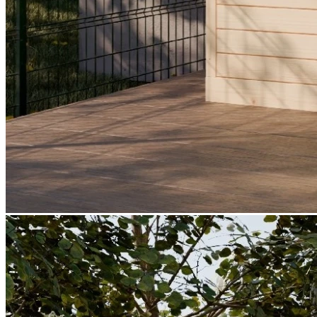
Warenkorb
Es befinden sich keine Produkte im Warenkorb.
🔒
Sichere Zahlung über
Mollie
🛡️ SSL-verschlüsselte Übertragung Ihrer Daten