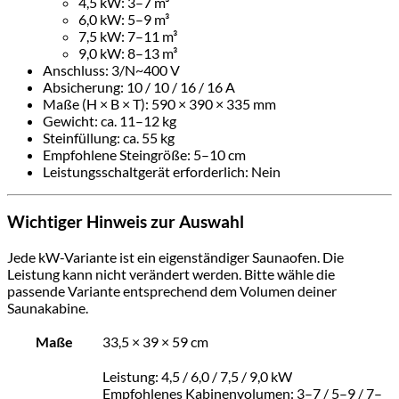
4,5 kW: 3–7 m³
6,0 kW: 5–9 m³
7,5 kW: 7–11 m³
9,0 kW: 8–13 m³
Anschluss: 3/N~400 V
Absicherung: 10 / 10 / 16 / 16 A
Maße (H × B × T): 590 × 390 × 335 mm
Gewicht: ca. 11–12 kg
Steinfüllung: ca. 55 kg
Empfohlene Steingröße: 5–10 cm
Leistungsschaltgerät erforderlich: Nein
Wichtiger Hinweis zur Auswahl
Jede kW-Variante ist ein eigenständiger Saunaofen. Die
Leistung kann nicht verändert werden. Bitte wähle die
passende Variante entsprechend dem Volumen deiner
Saunakabine.
Maße
33,5 × 39 × 59 cm
Leistung: 4,5 / 6,0 / 7,5 / 9,0 kW
Empfohlenes Kabinenvolumen: 3–7 / 5–9 / 7–