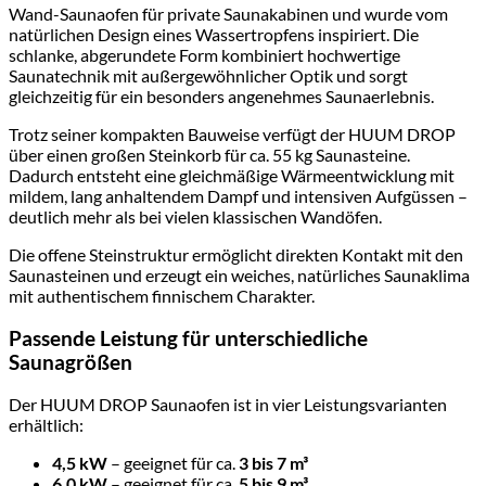
Wand-Saunaofen für private Saunakabinen und wurde vom
natürlichen Design eines Wassertropfens inspiriert. Die
schlanke, abgerundete Form kombiniert hochwertige
Saunatechnik mit außergewöhnlicher Optik und sorgt
gleichzeitig für ein besonders angenehmes Saunaerlebnis.
Trotz seiner kompakten Bauweise verfügt der HUUM DROP
über einen großen Steinkorb für ca. 55 kg Saunasteine.
Dadurch entsteht eine gleichmäßige Wärmeentwicklung mit
mildem, lang anhaltendem Dampf und intensiven Aufgüssen –
deutlich mehr als bei vielen klassischen Wandöfen.
Die offene Steinstruktur ermöglicht direkten Kontakt mit den
Saunasteinen und erzeugt ein weiches, natürliches Saunaklima
mit authentischem finnischem Charakter.
Passende Leistung für unterschiedliche
Saunagrößen
Der HUUM DROP Saunaofen ist in vier Leistungsvarianten
erhältlich:
4,5 kW
– geeignet für ca.
3 bis 7 m³
6,0 kW
– geeignet für ca.
5 bis 9 m³