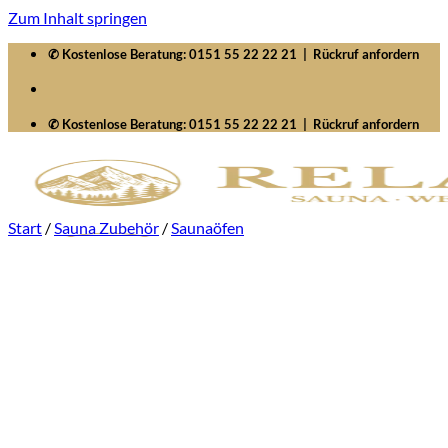
Zum Inhalt springen
✆ Kostenlose Beratung:
0151 55 22 22 21
|
Rückruf anfordern
✆ Kostenlose Beratung:
0151 55 22 22 21
|
Rückruf anfordern
Start
/
Sauna Zubehör
/
Saunaöfen
Startseite
Saunawelten
Saunen
Zubehör
Whirlpools
Signature SelfCleaning
Serenity