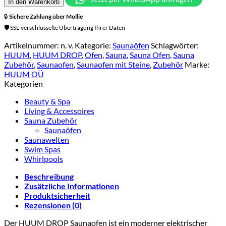
In den Warenkorb
🔒
Sichere Zahlung über
Mollie
🛡️ SSL-verschlüsselte Übertragung Ihrer Daten
Artikelnummer:
n. v.
Kategorie:
Saunaöfen
Schlagwörter:
HUUM
,
HUUM DROP
,
Ofen
,
Sauna
,
Sauna Ofen
,
Sauna
Zubehör
,
Saunaofen
,
Saunaofen mit Steine
,
Zubehör
Marke:
HUUM OÜ
Kategorien
Beauty & Spa
Living & Accessoires
Sauna Zubehör
Saunaöfen
Saunawelten
Swim Spas
Whirlpools
Beschreibung
Zusätzliche Informationen
Produktsicherheit
Rezensionen (0)
Der HUUM DROP Saunaofen ist ein moderner elektrischer