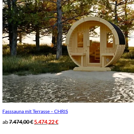
Fasssauna mit Terrasse – CHRIS
ab
7.474,00
€
5.474,22
€