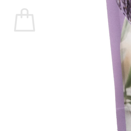
Warenkorb
Es befinden sich keine Produkte im Warenkorb.
🔒
Sichere Zahlung über
Mollie
🛡️ SSL-verschlüsselte Übertragung Ihrer Daten