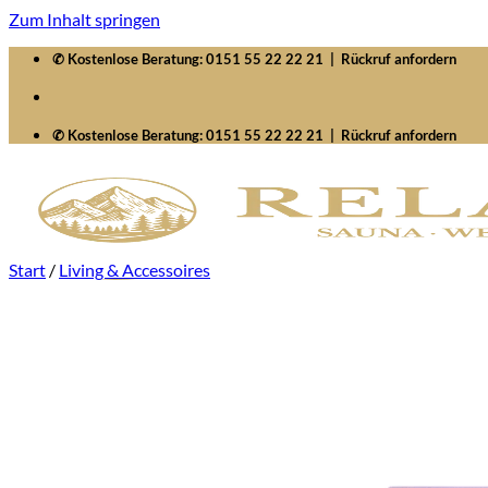
Zum Inhalt springen
✆ Kostenlose Beratung:
0151 55 22 22 21
|
Rückruf anfordern
✆ Kostenlose Beratung:
0151 55 22 22 21
|
Rückruf anfordern
Start
/
Living & Accessoires
Startseite
Saunawelten
Saunen
Zubehör
Whirlpools