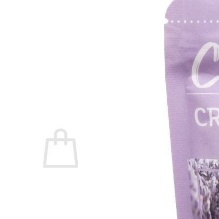
Signature SelfCleaning
Serenity
Swim Spas
Beauty & Spa
Living Accessoires
Kontakt
Über uns
Suchen nach:
Warenkorb /
0,00
€
Es befinden sich keine Produkte im Warenkorb.
Suchen nach: