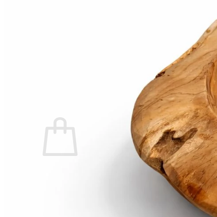
Swim Spas
Beauty & Spa
Living Accessoires
Kontakt
Über uns
Suchen nach:
Warenkorb /
0,00
€
Es befinden sich keine Produkte im Warenkorb.
Suchen nach: