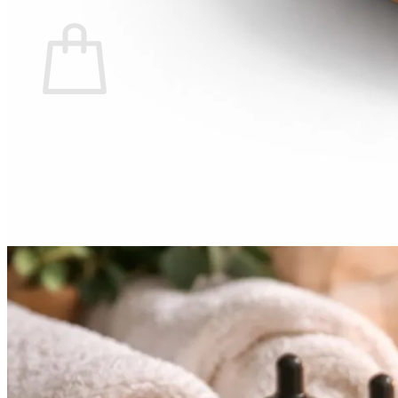
Warenkorb
Es befinden sich keine Produkte im Warenkorb.
🔒
Sichere Zahlung über
Mollie
🛡️ SSL-verschlüsselte Übertragung Ihrer Daten