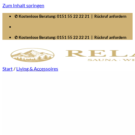
Zum Inhalt springen
✆ Kostenlose Beratung:
0151 55 22 22 21
|
Rückruf anfordern
✆ Kostenlose Beratung:
0151 55 22 22 21
|
Rückruf anfordern
Start
/
Living & Accessoires
Startseite
Saunawelten
Saunen
Zubehör
Whirlpools
Signature SelfCleaning
Serenity