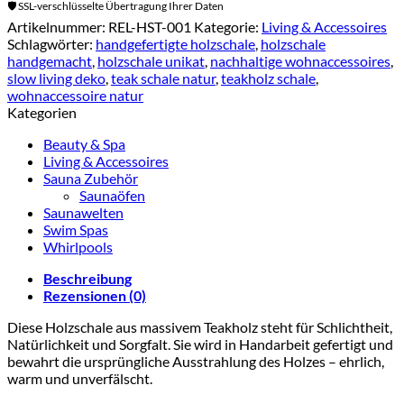
🛡️ SSL-verschlüsselte Übertragung Ihrer Daten
Artikelnummer:
REL-HST-001
Kategorie:
Living & Accessoires
Schlagwörter:
handgefertigte holzschale
,
holzschale
handgemacht
,
holzschale unikat
,
nachhaltige wohnaccessoires
,
slow living deko
,
teak schale natur
,
teakholz schale
,
wohnaccessoire natur
Kategorien
Beauty & Spa
Living & Accessoires
Sauna Zubehör
Saunaöfen
Saunawelten
Swim Spas
Whirlpools
Beschreibung
Rezensionen (0)
Diese Holzschale aus massivem Teakholz steht für Schlichtheit,
Natürlichkeit und Sorgfalt. Sie wird in Handarbeit gefertigt und
bewahrt die ursprüngliche Ausstrahlung des Holzes – ehrlich,
warm und unverfälscht.