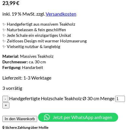
23,99
€
inkl. 19 % MwSt.
zzgl.
Versandkosten
✨ Handgefertigt aus massivem Teakholz
✨ Naturbelassen & fein geschliffen
✨ Jede Schale ein einzigartiges Unikat
✨ Zeitloses Design mit warmer Holzmaserung
✨ Vielseitig nutzbar & langlebig
Material:
Massives Teakholz
Durchmesser:
ca. 30 cm
Fertigung:
Handarbeit
Lieferzeit:
1-3 Werktage
3 vorrätig
Handgefertigte Holzschale Teakholz Ø 30 cm Menge
Jetzt per WhatsApp anfragen
In den Warenkorb
🔒
Sichere Zahlung über
Mollie