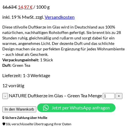
16,63
€
14,97
€
/
1000
g
inkl. 19 % MwSt.
zzgl.
Versandkosten
Diese stilvolle Duftkerze im Glas wird in Deutschland aus 100%
natürlichen, nachhaltigen Rohstoffen gefertigt. Sie brennt bis zu 28
Stunden ruhig, gleichmäßig und rußarm und sorgt dabei für ein
warmes, angenehmes Licht. Der dezente Duft und das schlichte
Design machen sie zur perfekten Ergänzung für jedes Wohnambiente
– auch ideal als Geschenk.
Verpackungseinheit:
1 Stück
Duft:
Green Tea
Lieferzeit:
1-3 Werktage
12 vorrätig
NATURE Duftkerze im Glas – Green Tea Menge
Jetzt per WhatsApp anfragen
In den Warenkorb
🔒
Sichere Zahlung über
Mollie
🛡️ SSL-verschlüsselte Übertragung Ihrer Daten