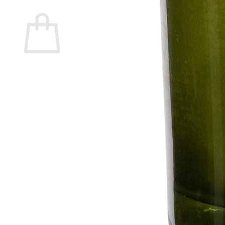
Warenkorb
Es befinden sich keine Produkte im Warenkorb.
🔒
Sichere Zahlung über
Mollie
🛡️ SSL-verschlüsselte Übertragung Ihrer Daten