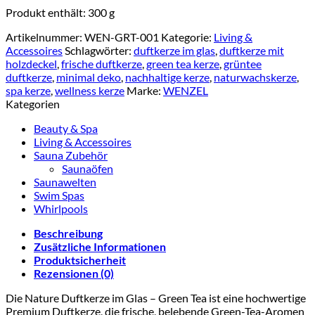
Produkt enthält: 300
g
Artikelnummer:
WEN-GRT-001
Kategorie:
Living &
Accessoires
Schlagwörter:
duftkerze im glas
,
duftkerze mit
holzdeckel
,
frische duftkerze
,
green tea kerze
,
grüntee
duftkerze
,
minimal deko
,
nachhaltige kerze
,
naturwachskerze
,
spa kerze
,
wellness kerze
Marke:
WENZEL
Kategorien
Beauty & Spa
Living & Accessoires
Sauna Zubehör
Saunaöfen
Saunawelten
Swim Spas
Whirlpools
Beschreibung
Zusätzliche Informationen
Produktsicherheit
Rezensionen (0)
Die Nature Duftkerze im Glas – Green Tea ist eine hochwertige
Premium Duftkerze, die frische, belebende Green-Tea-Aromen