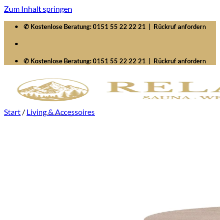
Zum Inhalt springen
✆ Kostenlose Beratung:
0151 55 22 22 21
|
Rückruf anfordern
✆ Kostenlose Beratung:
0151 55 22 22 21
|
Rückruf anfordern
Start
/
Living & Accessoires
Startseite
Saunawelten
Saunen
Zubehör
Whirlpools
Signature SelfCleaning
Serenity