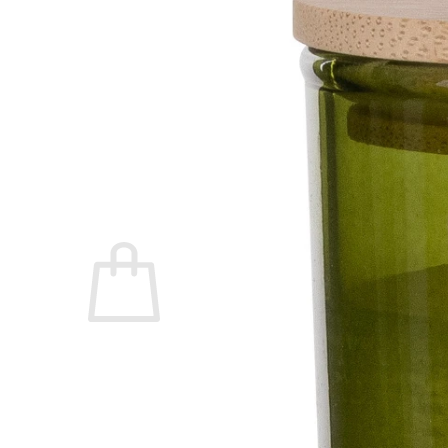
Swim Spas
Beauty & Spa
Living Accessoires
Kontakt
Über uns
Suchen nach:
Warenkorb /
0,00
€
Es befinden sich keine Produkte im Warenkorb.
Suchen nach: