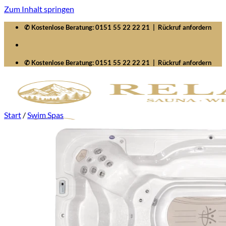
Zum Inhalt springen
✆ Kostenlose Beratung:
0151 55 22 22 21
|
Rückruf anfordern
✆ Kostenlose Beratung:
0151 55 22 22 21
|
Rückruf anfordern
Start
/
Swim Spas
Startseite
Saunawelten
Saunen
Zubehör
Whirlpools
Signature SelfCleaning
Serenity