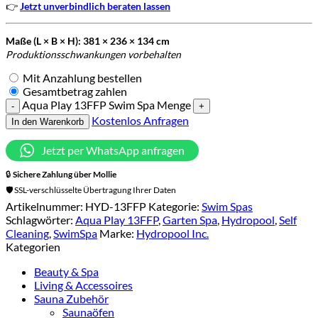
👉
Jetzt unverbindlich beraten lassen
Maße (L × B × H): 381 × 236 × 134 cm
Produktionsschwankungen vorbehalten
Mit Anzahlung bestellen
Gesamtbetrag zahlen
Aqua Play 13FFP Swim Spa Menge
Kostenlos Anfragen
In den Warenkorb
Jetzt per WhatsApp anfragen
🔒
Sichere Zahlung über
Mollie
🛡️ SSL-verschlüsselte Übertragung Ihrer Daten
Artikelnummer:
HYD-13FFP
Kategorie:
Swim Spas
Schlagwörter:
Aqua Play 13FFP
,
Garten Spa
,
Hydropool
,
Self
Cleaning
,
SwimSpa
Marke:
Hydropool Inc.
Kategorien
Beauty & Spa
Living & Accessoires
Sauna Zubehör
Saunaöfen