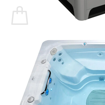
Warenkorb
Es befinden sich keine Produkte im Warenkorb.
🔒
Sichere Zahlung über
Mollie
🛡️ SSL-verschlüsselte Übertragung Ihrer Daten