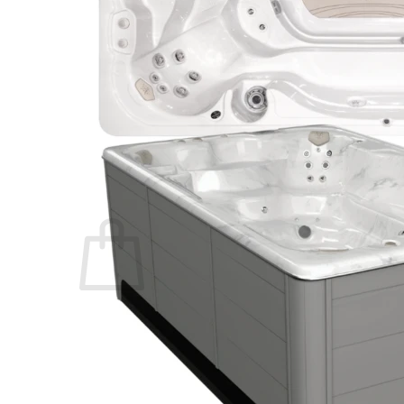
Swim Spas
Beauty & Spa
Living Accessoires
Kontakt
Über uns
Suchen nach:
Warenkorb /
0,00
€
Es befinden sich keine Produkte im Warenkorb.
Suchen nach: