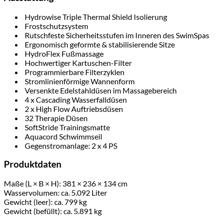
Hydrowise Triple Thermal Shield Isolierung
Frostschutzsystem
Rutschfeste Sicherheitsstufen im Inneren des SwimSpas
Ergonomisch geformte & stabilisierende Sitze
HydroFlex Fußmassage
Hochwertiger Kartuschen-Filter
Programmierbare Filterzyklen
Stromlinienförmige Wannenform
Versenkte Edelstahldüsen im Massagebereich
4 x Cascading Wasserfalldüsen
2 x High Flow Auftriebsdüsen
32 Therapie Düsen
SoftStride Trainingsmatte
Aquacord Schwimmseil
Gegenstromanlage: 2 x 4 PS
Produktdaten
Maße (L × B × H): 381 × 236 × 134 cm
Wasservolumen: ca. 5.092 Liter
Gewicht (leer): ca. 799 kg
Gewicht (befüllt): ca. 5.891 kg