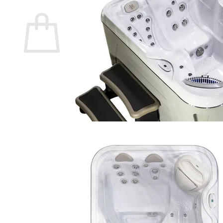
Warenkorb
Es befinden sich keine Produkte im Warenkorb.
🔒
Sichere Zahlung über
Mollie
🛡️ SSL-verschlüsselte Übertragung Ihrer Daten