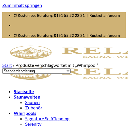
Zum Inhalt springen
✆ Kostenlose Beratung:
0151 55 22 22 21
|
Rückruf anfordern
✆ Kostenlose Beratung:
0151 55 22 22 21
|
Rückruf anfordern
Start
/
Produkte verschlagwortet mit „Whirlpool“
Startseite
Saunawelten
Saunen
Zubehör
Whirlpools
Signature SelfCleaning
Serenity