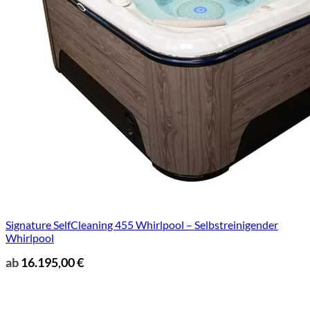
Signature SelfCleaning 455 Whirlpool – Selbstreinigender
Whirlpool
ab
16.195,00
€