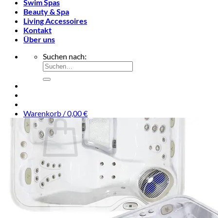
Swim Spas
Beauty & Spa
Living Accessoires
Kontakt
Über uns
Suchen nach:
Warenkorb /
0,00
€
Es befinden sich keine Produkte im Warenkorb.
Suchen nach: