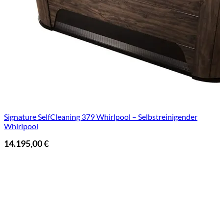
Signature SelfCleaning 379 Whirlpool – Selbstreinigender
Whirlpool
14.195,00
€