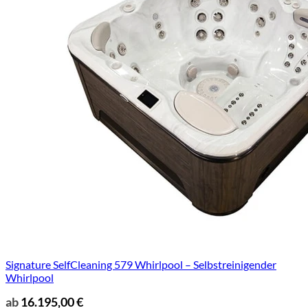
Signature SelfCleaning 579 Whirlpool – Selbstreinigender
Whirlpool
ab
16.195,00
€