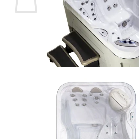
Es befinden sich keine Produkte im Warenkorb.
🔒
Sichere Zahlung über
Mollie
🛡️ SSL-verschlüsselte Übertragung Ihrer Daten