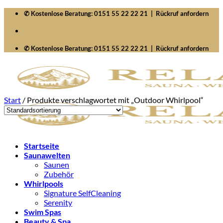
Zum
✆ Kostenlose Beratung:
0151 55 22 22 21
|
Rückruf anfordern
Inhalt
springen
✆ Kostenlose Beratung:
0151 55 22 22 21
|
Rückruf anfordern
Start
/
Produkte verschlagwortet mit „Outdoor Whirlpool“
Startseite
Saunawelten
Saunen
Zubehör
Whirlpools
Signature SelfCleaning
Serenity
Swim Spas
Beauty & Spa