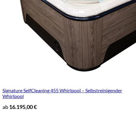
Signature SelfCleaning 455 Whirlpool – Selbstreinigender
Whirlpool
ab
16.195,00
€