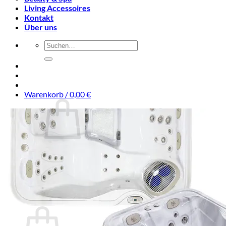
Living Accessoires
Kontakt
Über uns
Suchen
nach:
Warenkorb /
0,00
€
Es befinden sich keine Produkte im Warenkorb.
Suchen
nach:
Warenkorb