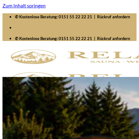
Zum Inhalt springen
✆ Kostenlose Beratung:
0151 55 22 22 21
|
Rückruf anfordern
✆ Kostenlose Beratung:
0151 55 22 22 21
|
Rückruf anfordern
Startseite
Saunawelten
Saunen
Zubehör
Whirlpools
Signature SelfCleaning
Serenity