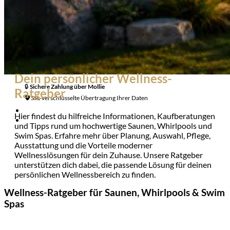
Warenkorb
Es befinden sich keine Produkte im Warenkorb.
Dein persönlicher Wellness-
🔒
Sichere Zahlung über
Mollie
Ratgeber
🛡️ SSL-verschlüsselte Übertragung Ihrer Daten
Hier findest du hilfreiche Informationen, Kaufberatungen
und Tipps rund um hochwertige Saunen, Whirlpools und
Swim Spas. Erfahre mehr über Planung, Auswahl, Pflege,
Ausstattung und die Vorteile moderner
Wellnesslösungen für dein Zuhause. Unsere Ratgeber
unterstützen dich dabei, die passende Lösung für deinen
persönlichen Wellnessbereich zu finden.
Wellness-Ratgeber für Saunen, Whirlpools & Swim
Spas