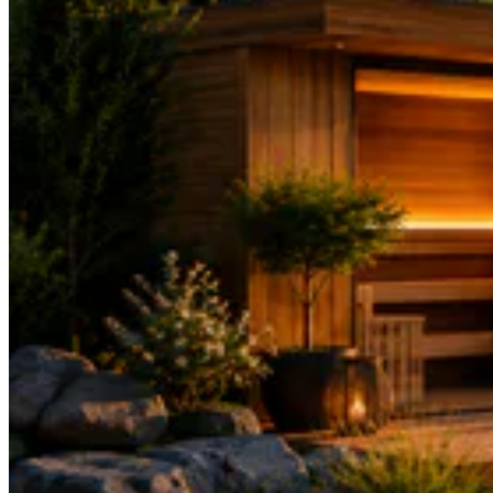
Swim Spas
Beauty & Spa
Living Accessoires
Kontakt
Über uns
Suchen nach:
Warenkorb /
0,00
€
Es befinden sich keine Produkte im Warenkorb.
Suchen nach: