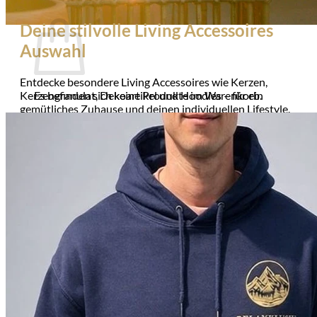
Warenkorb
Deine stilvolle Living Accessoires
Auswahl
Entdecke besondere Living Accessoires wie Kerzen,
Kerzengranulat, Dekoartikel und Hoodies – für ein
Es befinden sich keine Produkte im Warenkorb.
gemütliches Zuhause und deinen individuellen Lifestyle.
🔒
Sichere Zahlung über
Mollie
🛡️ SSL-verschlüsselte Übertragung Ihrer Daten