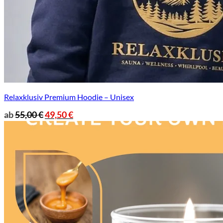
Relaxklusiv Premium Hoodie – Unisex
ab
55,00
€
49,50
€