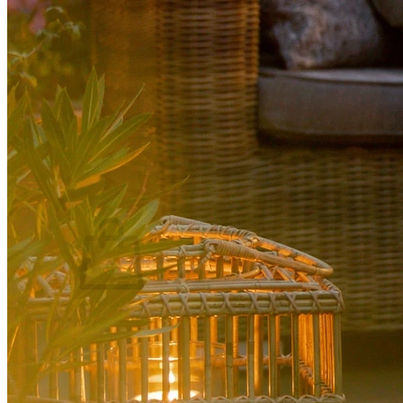
Swim Spas
Beauty & Spa
Living Accessoires
Kontakt
Über uns
Suchen nach:
Warenkorb /
0,00
€
Es befinden sich keine Produkte im Warenkorb.
Suchen nach: