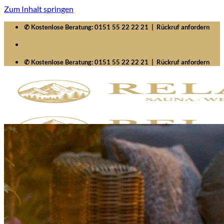
Zum Inhalt springen
✆ Kostenlose Beratung:
0151 55 22 22 21
|
Rückruf anfordern
✆ Kostenlose Beratung:
0151 55 22 22 21
|
Rückruf anfordern
Startseite
Saunawelten
Saunen
Zubehör
Whirlpools
Signature SelfCleaning
Serenity